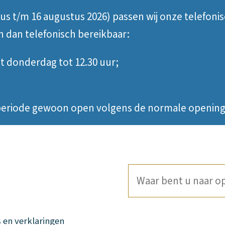
tus t/m 16 augustus 2026) passen wij onze telefoni
jn dan telefonisch bereikbaar:
 donderdag tot 12.30 uur;
e periode gewoon open volgens de normale opening
Waar
bent
u
s en verklaringen