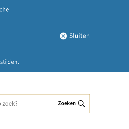
sche
Sluiten
Sluit
deze
notificatie
stijden.
Zoeken
Open