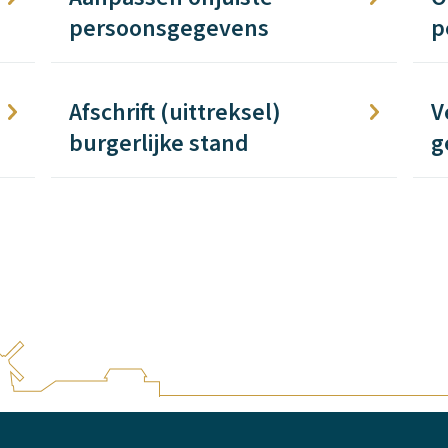
persoonsgegevens
p
Afschrift (uittreksel)
V
burgerlijke stand
g