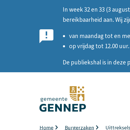
In week 32 en 33 (3 augus
Belangrijke
bereikbaarheid aan. Wij zi
notificatie
van maandag tot en met
op vrijdag tot 12.00 uur.
De publiekshal is in dez
Kruimelpad
Home
Burgerzaken
Uittreksel