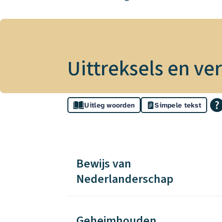
Uittreksels en ve
Assistentie
Uitleg woorden
Simpele tekst
Uittreksels
Onderwerpen
en
Bewijs van
Nederlanderschap
verklaringen
Geheimhouden