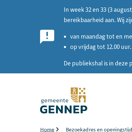
In week 32 en 33 (3 augus
Belangrijke
bereikbaarheid aan. Wij zi
notificatie
van maandag tot en met
op vrijdag tot 12.00 uur.
De publiekshal is in dez
Kruimelpad
Home
Bezoekadres en openingstij