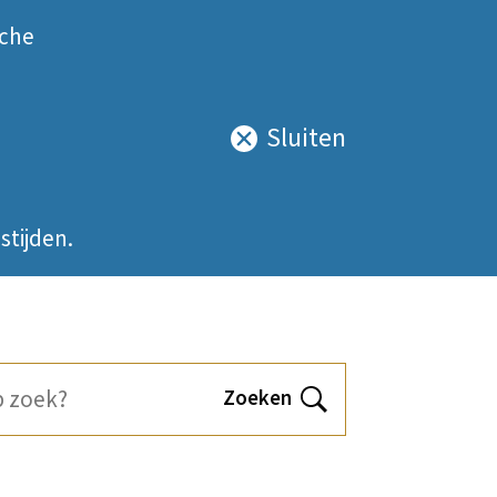
sche
Sluiten
Sluit
deze
notificatie
stijden.
Zoeken
Open