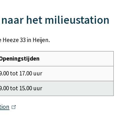
naar het milieustation
e Heeze 33 in Heijen.
Openingstijden
9.00 tot 17.00 uur
9.00 tot 15.00 uur
tion
(
l
i