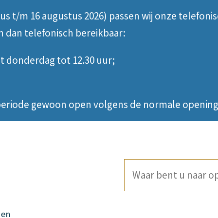
tus t/m 16 augustus 2026) passen wij onze telefoni
jn dan telefonisch bereikbaar:
 donderdag tot 12.30 uur;
e periode gewoon open volgens de normale opening
Waar
bent
u
den