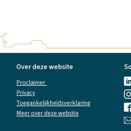
n
k
i
s
e
x
Over deze website
So
t
e
Proclaimer
r
Privacy
n
Toegankelijkheidsverklaring
)
Meer over deze website