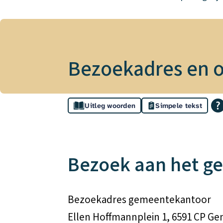
Bezoekadres en o
Assistentie
Uitleg woorden
Simpele tekst
Bezoekadres
en
Bezoek aan het g
openingstijden
Bezoekadres gemeentekantoor
Ellen Hoffmannplein 1, 6591 CP G