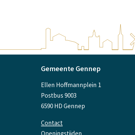
A
Gemeente Gennep
l
Ellen Hoffmannplein 1
g
Postbus 9003
e
6590 HD Gennep
m
Contact
Openingstijden