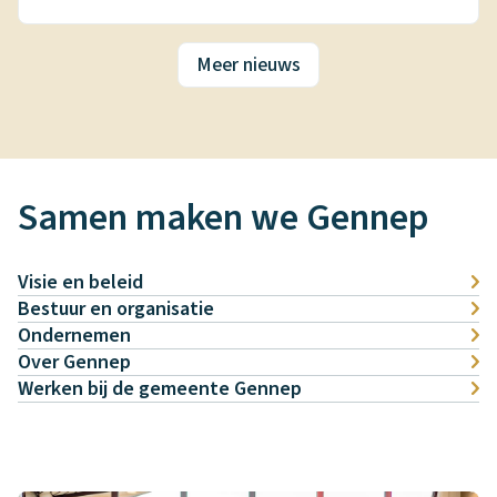
Meer nieuws
Samen maken we Gennep
B
e
Visie en beleid
l
Bestuur en organisatie
e
Ondernemen
i
Over Gennep
Werken bij de gemeente Gennep
d
v
a