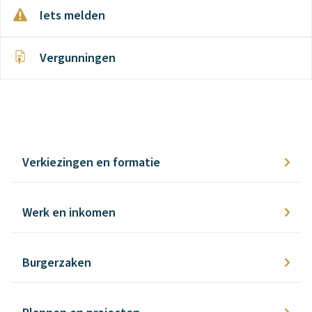
a
e
Iets melden
g
r
e
p
Vergunningen
N
e
n
L
Verkiezingen en formatie
Werk en inkomen
Burgerzaken