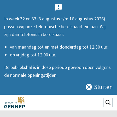
B
e
In week 32 en 33 (3 augustus t/m 16 augustus 2026)
l
passen wij onze telefonische bereikbaarheid aan. Wij
a
zijn dan telefonisch bereikbaar:
n
van maandag tot en met donderdag tot 12.30 uur;
g
op vrijdag tot 12.00 uur.
r
De publiekshal is in deze periode gewoon open volgens
i
de normale openingstijden.
j
Sluiten
Sluit
k
deze
e
notificatie
Open
Zoek
n