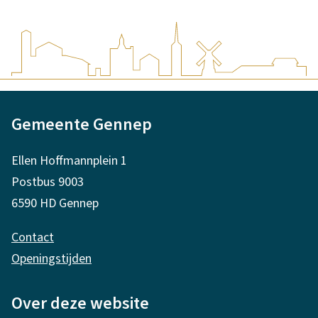
e
n
n
n
n
e
e
p
A
p
Gemeente Gennep
l
!
g
Ellen Hoffmannplein 1
e
Postbus 9003
m
6590 HD Gennep
e
Contact
n
Openingstijden
e
i
Over deze website