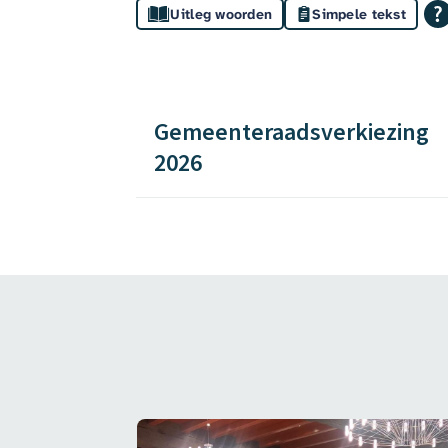
Assistentie
Uitleg woorden
Simpele tekst
Verkiezingen
Onderwerpen
en
Gemeenteraadsverkiezing
2026
formatie