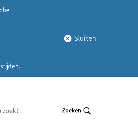
sche
Sluiten
Sluit
deze
notificatie
stijden.
Zoeken
Open