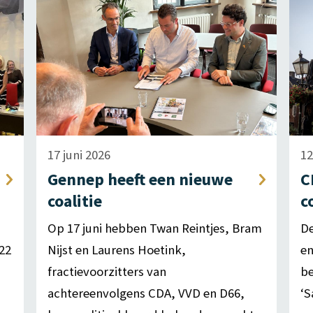
17 juni 2026
12
Gennep heeft een nieuwe
C
coalitie
c
Op 17 juni hebben Twan Reintjes, Bram
De
22
Nijst en Laurens Hoetink,
e
fractievoorzitters van
be
achtereenvolgens CDA, VVD en D66,
‘S