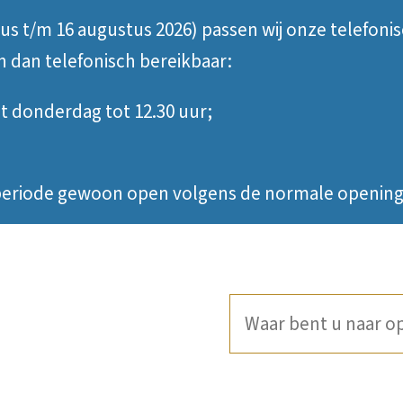
tus t/m 16 augustus 2026) passen wij onze telefoni
jn dan telefonisch bereikbaar:
 donderdag tot 12.30 uur;
e periode gewoon open volgens de normale opening
Waar
bent
u