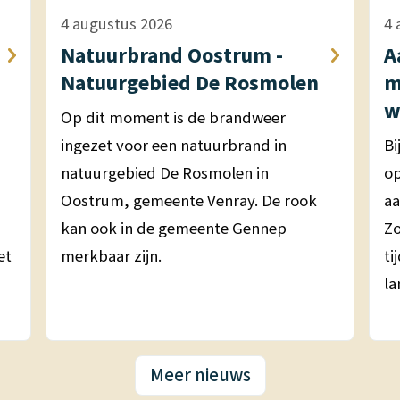
4 augustus 2026
4 
Natuurbrand Oostrum -
A
Natuurgebied De Rosmolen
m
w
Op dit moment is de brandweer
ingezet voor een natuurbrand in
Bi
natuurgebied De Rosmolen in
op
Oostrum, gemeente Venray. De rook
aa
kan ook in de gemeente Gennep
Z
et
merkbaar zijn.
ti
la
Meer nieuws