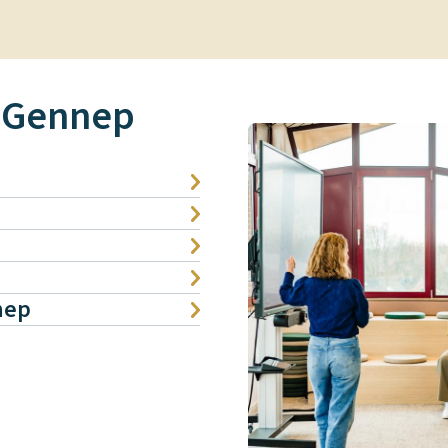
 Gennep
Samen
maken
we
Gennep!
nep