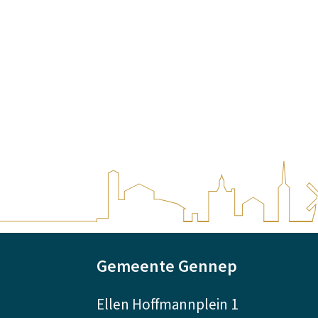
A
Gemeente Gennep
l
Ellen Hoffmannplein 1