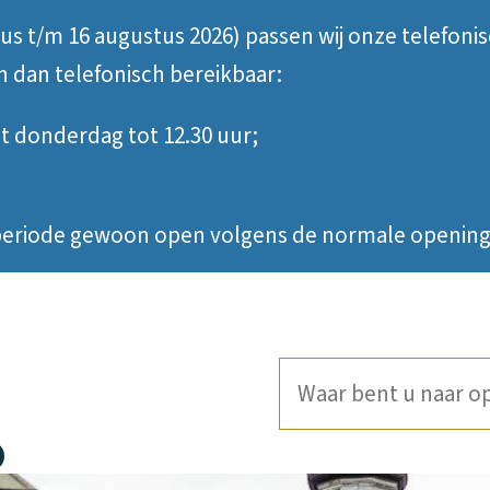
tus t/m 16 augustus 2026) passen wij onze telefoni
jn dan telefonisch bereikbaar:
 donderdag tot 12.30 uur;
e periode gewoon open volgens de normale opening
Waar
bent
u