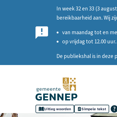
In week 32 en 33 (3 augus
Belangrijke
bereikbaarheid aan. Wij zi
notificatie
van maandag tot en met
op vrijdag tot 12.00 uur.
De publiekshal is in dez
Homepage
Assistentie
Uitleg woorden
Simpele tekst