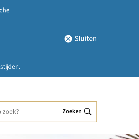
sche
Sluiten
Sluit
deze
notificatie
stijden.
Zoeken
Open