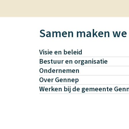
Samen maken we
Beleid
van
Visie en beleid
Bestuur en organisatie
de
Ondernemen
Over Gennep
gemeente
Werken bij de gemeente Gen
Gennep