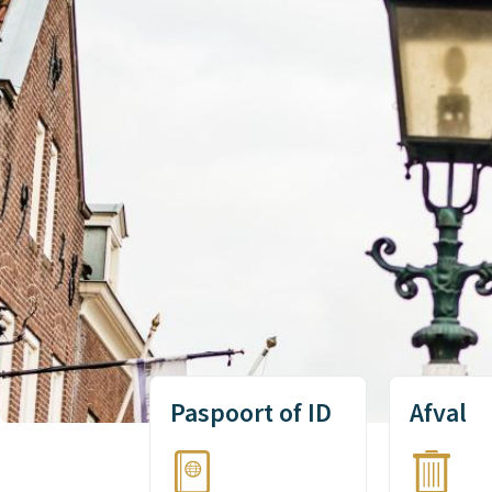
NL
Homepage
Onderwerpen
Paspoort of ID
Afval
NL