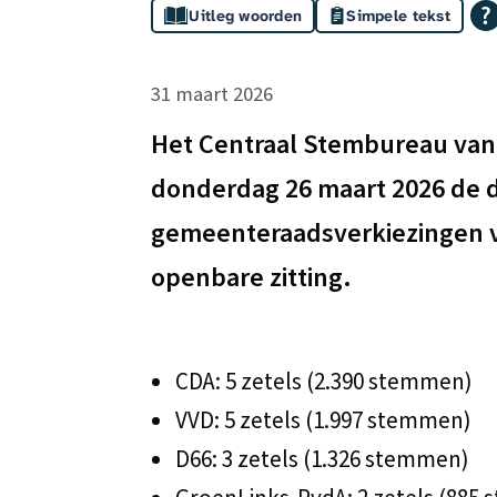
Assistentie
Uitleg woorden
Simpele tekst
Uitslag
31 maart 2026
gemeenteraadsverkiezin
Het Centraal Stembureau va
donderdag 26 maart 2026 de de
vastgesteld
gemeenteraadsverkiezingen v
openbare zitting.
CDA: 5 zetels (2.390 stemmen)
VVD: 5 zetels (1.997 stemmen)
D66: 3 zetels (1.326 stemmen)