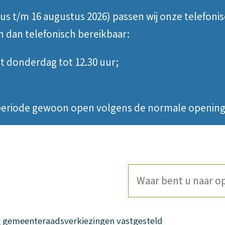
tus t/m 16 augustus 2026) passen wij onze telefoni
jn dan telefonisch bereikbaar:
 donderdag tot 12.30 uur;
e periode gewoon open volgens de normale opening
Waar
bent
u
g gemeenteraadsverkiezingen vastgesteld