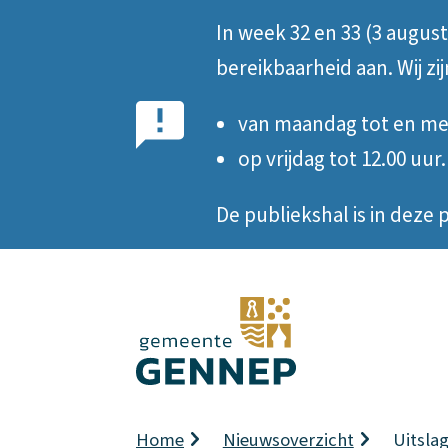
In week 32 en 33 (3 augus
Belangrijke
bereikbaarheid aan. Wij zi
notificatie
van maandag tot en met
op vrijdag tot 12.00 uur.
De publiekshal is in dez
Kruimelpad
Home
Nieuwsoverzicht
Uitsla