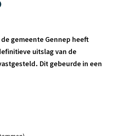
gen
n de gemeente Gennep heeft
finitieve uitslag van de
astgesteld. Dit gebeurde in een