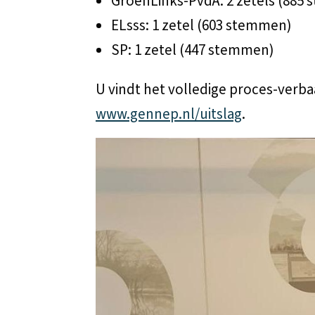
GroenLinks‑PvdA: 2 zetels (885
ELsss: 1 zetel (603 stemmen)
SP: 1 zetel (447 stemmen)
U vindt het volledige proces-verba
www.gennep.nl/uitslag
.