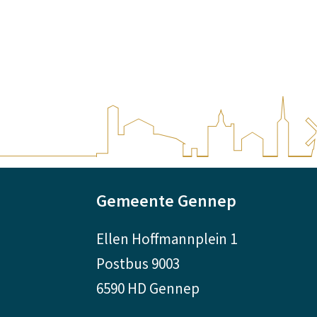
A
Gemeente Gennep
l
Ellen Hoffmannplein 1
g
Postbus 9003
e
6590 HD Gennep