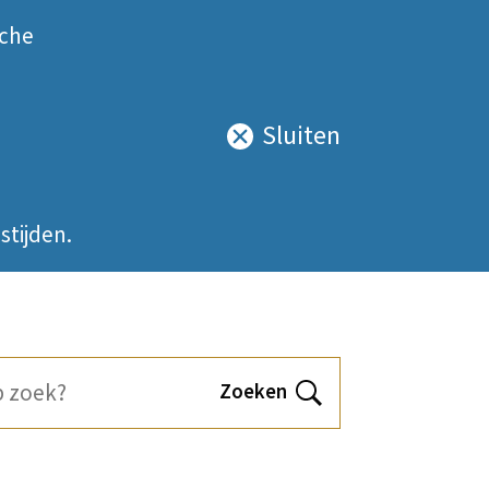
sche
Sluiten
Sluit
deze
notificatie
stijden.
Zoeken
Open