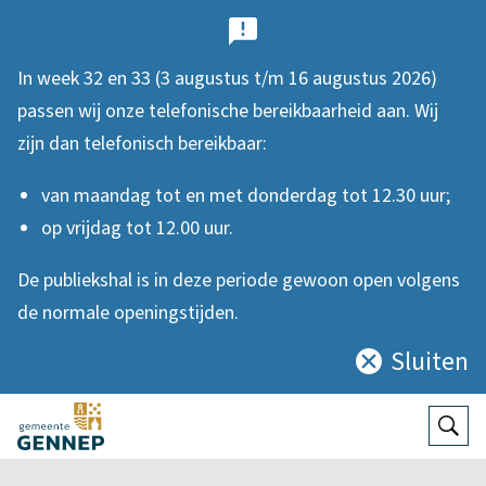
B
e
In week 32 en 33 (3 augustus t/m 16 augustus 2026)
l
passen wij onze telefonische bereikbaarheid aan. Wij
a
zijn dan telefonisch bereikbaar:
n
van maandag tot en met donderdag tot 12.30 uur;
g
op vrijdag tot 12.00 uur.
r
De publiekshal is in deze periode gewoon open volgens
i
de normale openingstijden.
j
Sluiten
Sluit
k
deze
e
notificatie
Open
Zoek
n