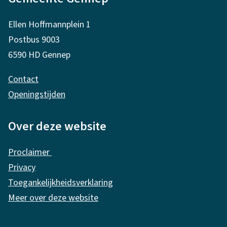
l
g
Ellen Hoffmannplein 1
e
Postbus 9003
m
6590 HD Gennep
e
Contact
n
Openingstijden
e
i
Over deze website
n
Proclaimer
f
Privacy
o
Toegankelijkheidsverklaring
r
Meer over deze website
m