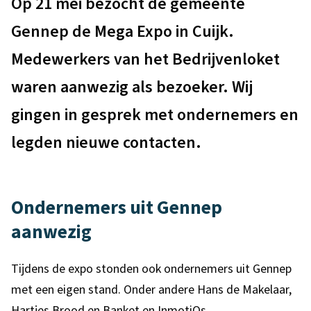
m
Op 21 mei bezocht de gemeente
s
e
Gennep de Mega Expo in Cuijk.
t
e
Medewerkers van het Bedrijvenloket
e
n
waren aanwezig als bezoeker. Wij
n
t
t
gingen in gesprek met ondernemers en
e
i
legden nieuwe contacten.
e
G
e
Ondernemers uit Gennep
n
aanwezig
n
e
Tijdens de expo stonden ook ondernemers uit Gennep
met een eigen stand. Onder andere Hans de Makelaar,
p
Hartjes Brood en Banket en InmotiQs.