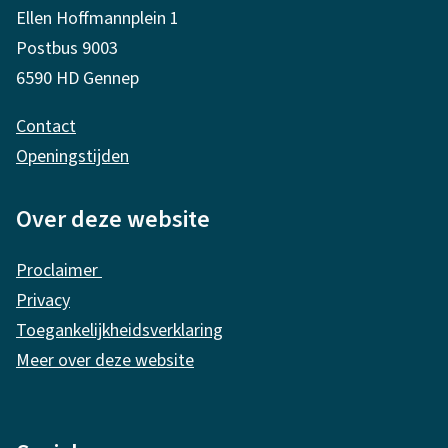
g
Ellen Hoffmannplein 1
e
Postbus 9003
m
6590 HD Gennep
e
Contact
n
Openingstijden
e
i
Over deze website
n
Proclaimer
f
Privacy
o
Toegankelijkheidsverklaring
r
Meer over deze website
m
a