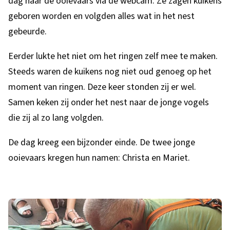
i
dag naar de ooievaars via de webcam. Ze zagen kuikens
x
geboren worden en volgden alles wat in het nest
n
t
gebeurde.
G
e
r
Eerder lukte het niet om het ringen zelf mee te maken.
e
n
Steeds waren de kuikens nog niet oud genoeg op het
n
)
moment van ringen. Deze keer stonden zij er wel.
n
Samen keken zij onder het nest naar de jonge vogels
die zij al zo lang volgden.
e
p
De dag kreeg een bijzonder einde. De twee jonge
ooievaars kregen hun namen: Christa en Mariet.
F
o