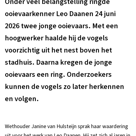
e
Onder veel belangstelling ringde
s
e
ooievaarkenner Leo Daanen 24 juni
t
j
2026 twee jonge ooievaars. Met een
e
o
hoogwerker haalde hij de vogels
n
n
t
voorzichtig uit het nest boven het
g
i
stadhuis. Daarna kregen de jonge
e
e
ooievaars een ring. Onderzoekers
o
kunnen de vogels zo later herkennen
o
en volgen.
i
e
Wethouder Janine van Hulsteijn sprak haar waardering
v
uit voor het werk van Leo Daanen. Hij zet zich al jaren in