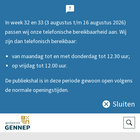
B
e
In week 32 en 33 (3 augustus t/m 16 augustus 2026)
l
passen wij onze telefonische bereikbaarheid aan. Wij
a
zijn dan telefonisch bereikbaar:
n
van maandag tot en met donderdag tot 12.30 uur;
g
op vrijdag tot 12.00 uur.
r
De publiekshal is in deze periode gewoon open volgens
i
de normale openingstijden.
j
Sluiten
Sluit
k
deze
e
notificatie
Open
Zoek
n