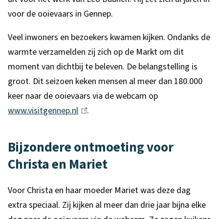
a
voor de ooievaars in Gennep.
a
Veel inwoners en bezoekers kwamen kijken. Ondanks de
r
warmte verzamelden zij zich op de Markt om dit
s
moment van dichtbij te beleven. De belangstelling is
groot. Dit seizoen keken mensen al meer dan 180.000
g
keer naar de ooievaars via de webcam op
e
www.visitgennep.nl
(
.
r
l
i
i
Bijzondere ontmoeting voor
n
n
Christa en Mariet
k
g
i
Voor Christa en haar moeder Mariet was deze dag
s
d
extra speciaal. Zij kijken al meer dan drie jaar bijna elke
e