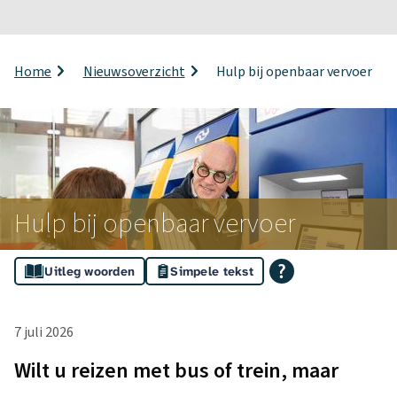
o
t
i
K
Home
Nieuwsoverzicht
Hulp bij openbaar vervoer
r
f
u
i
i
m
c
e
l
a
p
Hulp bij openbaar vervoer
t
a
d
i
A
Uitleg woorden
Simpele tekst
e
s
H
s
u
7 juli 2026
i
l
Wilt u reizen met bus of trein, maar
s