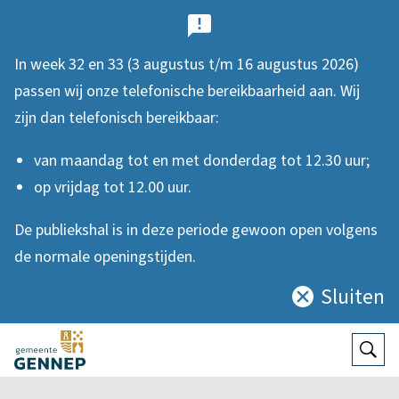
B
e
In week 32 en 33 (3 augustus t/m 16 augustus 2026)
l
passen wij onze telefonische bereikbaarheid aan. Wij
a
zijn dan telefonisch bereikbaar:
n
van maandag tot en met donderdag tot 12.30 uur;
g
op vrijdag tot 12.00 uur.
r
De publiekshal is in deze periode gewoon open volgens
i
de normale openingstijden.
j
Sluiten
Sluit
k
deze
e
notificatie
Open
Zoek
n