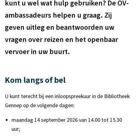
p
kunt u wel wat hulp gebruiken? De OV-
t
b
ambassadeurs helpen u graag. Zij
e
i
geven uitleg en beantwoorden uw
n
j
t
vragen over reizen en het openbaar
o
i
vervoer in uw buurt.
e
p
e
Kom langs of bel
n
b
U kunt terecht bij een inloopspreekuur in de Bibliotheek
Gennep op de volgende dagen:
a
a
maandag 14 september 2026 van 14.00 tot 15.30
uur;
r