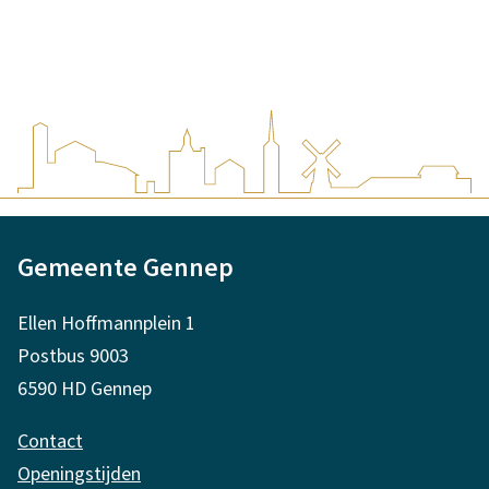
i
n
k
i
s
e
x
A
t
Gemeente Gennep
l
e
r
g
Ellen Hoffmannplein 1
n
e
Postbus 9003
)
m
6590 HD Gennep
e
Contact
n
Openingstijden