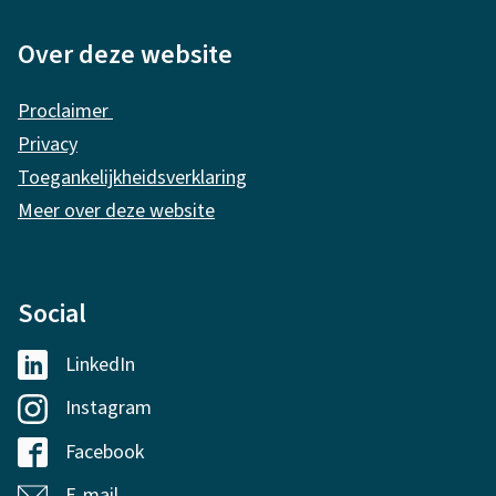
e
i
Over deze website
n
Proclaimer
f
Privacy
o
Toegankelijkheidsverklaring
r
Meer over deze website
m
a
Social
t
i
LinkedIn
G
e
e
Instagram
G
m
e
Facebook
G
e
m
e
E-mail
G