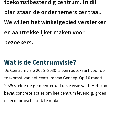
toekomstbestendig centrum. In dit
2
e
plan staan de ondernemers centraal.
5
m
We willen het winkelgebied versterken
e
-
en aantrekkelijker maken voor
e
2
bezoekers.
n
0
3
Wat is de Centrumvisie?
0
De Centrumvisie 2025–2030 is een routekaart voor de
toekomst van het centrum van Gennep. Op 10 maart
2025 stelde de gemeenteraad deze visie vast. Het plan
bevat concrete acties om het centrum levendig, groen
en economisch sterk te maken.