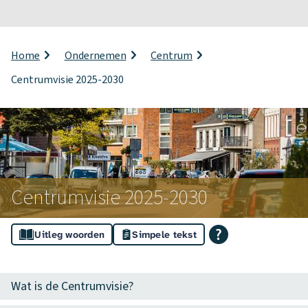
o
t
i
K
Home
Ondernemen
Centrum
r
f
Centrumvisie 2025-2030
u
i
i
m
c
e
l
a
p
t
a
d
Centrumvisie 2025-2030
i
e
A
Uitleg woorden
Simpele tekst
s
C
s
e
O
Wat is de Centrumvisie?
i