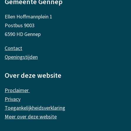
Gemeente Gennep
l
g
Ellen Hoffmannplein 1
e
Postbus 9003
m
6590 HD Gennep
e
Contact
n
Openingstijden
e
i
Over deze website
n
Proclaimer
f
Privacy
o
Toegankelijkheidsverklaring
r
Meer over deze website
m