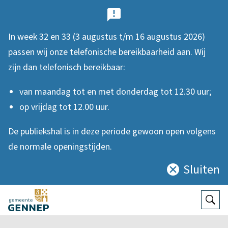
B
e
In week 32 en 33 (3 augustus t/m 16 augustus 2026)
l
passen wij onze telefonische bereikbaarheid aan. Wij
a
zijn dan telefonisch bereikbaar:
n
van maandag tot en met donderdag tot 12.30 uur;
g
op vrijdag tot 12.00 uur.
r
De publiekshal is in deze periode gewoon open volgens
i
de normale openingstijden.
j
Sluiten
Sluit
k
deze
e
notificatie
Open
Zoek
n