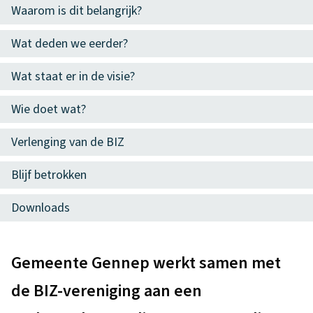
p
n
Waarom is dit belangrijk?
s
d
t
t
Wat deden we eerder?
e
r
e
z
Wat staat er in de visie?
u
n
e
m
Wie doet wat?
t
p
v
i
Verlenging van de BIZ
a
e
i
g
Blijf betrokken
s
i
Downloads
i
n
a
e
A
Gemeente Gennep werkt samen met
2
l
de BIZ-vereniging aan een
0
g