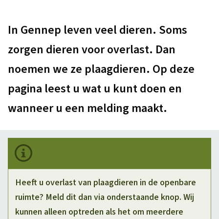
e
i
t
p
A
In Gennep leven veel dieren. Soms
e
i
a
l
e
r
zorgen dieren voor overlast. Dan
g
g
e
noemen we ze plaagdieren. Op deze
i
e
n
n
pagina leest u wat u kunt doen en
m
a
m
wanneer u een melding maakt.
e
e
e
l
n
d
e
Heeft u overlast van plaagdieren in de openbare
ruimte? Meld dit dan via onderstaande knop. Wij
n
kunnen alleen optreden als het om meerdere