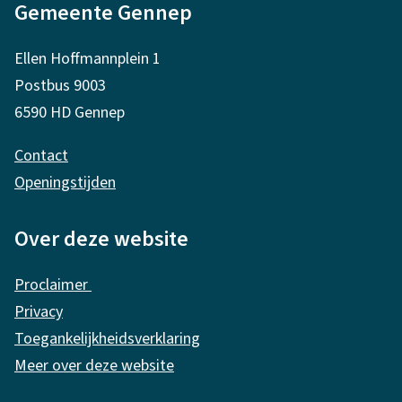
Gemeente Gennep
l
r
g
n
Ellen Hoffmannplein 1
e
)
Postbus 9003
m
6590 HD Gennep
e
Contact
n
Openingstijden
e
i
Over deze website
n
Proclaimer
f
Privacy
o
Toegankelijkheidsverklaring
r
Meer over deze website
m