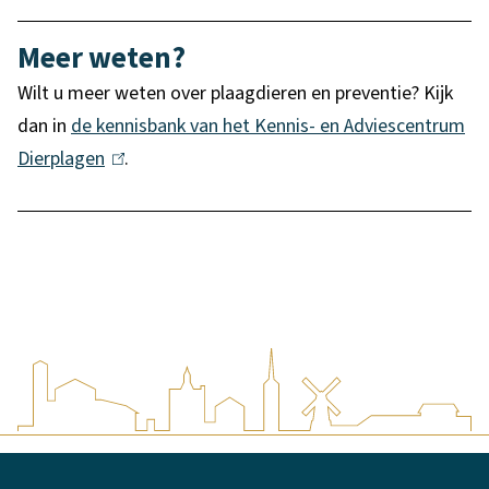
Meer weten?
Wilt u meer weten over plaagdieren en preventie? Kijk
dan in
de kennisbank van het Kennis- en Adviescentrum
Dierplagen
(
.
l
i
n
k
i
s
e
x
t
A
e