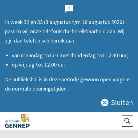
B
e
In week 32 en 33 (3 augustus t/m 16 augustus 2026)
l
passen wij onze telefonische bereikbaarheid aan. Wij
a
zijn dan telefonisch bereikbaar:
n
van maandag tot en met donderdag tot 12.30 uur;
g
op vrijdag tot 12.00 uur.
r
De publiekshal is in deze periode gewoon open volgens
i
de normale openingstijden.
j
Sluiten
Sluit
k
deze
e
notificatie
Open
Zoek
n