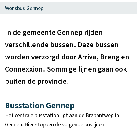
d
n
t
Wensbus Gennep
e
b
e
z
a
n
A
e
In de gemeente Gennep rijden
a
t
l
p
verschillende bussen. Deze bussen
r
i
g
a
worden verzorgd door Arriva, Breng en
e
v
e
g
Connexxion. Sommige lijnen gaan ook
e
m
i
buiten de provincie.
e
r
n
e
a
v
Busstation Gennep
n
o
Het centrale busstation ligt aan de Brabantweg in
e
Gennep. Hier stoppen de volgende buslijnen:
r