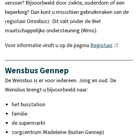
vervoer? Bijvoorbeeld door ziekte, ouderdom of een
e
s
x
i
beperking? Dan kunt u misschien gebruikmaken van de
x
e
t
s
regiotaxi Omnibuzz. Dit valt onder de Wet
t
x
e
e
maatschappelijke ondersteuning (Wmo).
e
t
r
x
r
e
n
t
Voor informatie vindt u op de pagina
Regiotaxi
(
.
n
r
)
e
l
)
n
r
i
Wensbus Gennep
)
n
n
)
De Wensbus is er voor iedereen. Jong en oud. De
k
Wensbus brengt u bijvoorbeeld naar:
i
s
het busstation
e
familie
x
de supermarkt
t
zorgcentrum Madeleine (buiten Gennep)
e