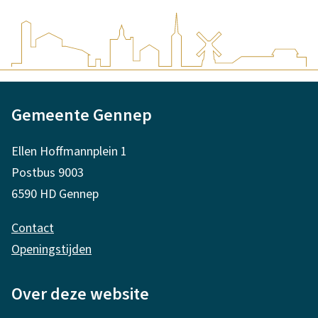
s
e
x
t
A
e
Gemeente Gennep
l
r
g
n
Ellen Hoffmannplein 1
e
)
Postbus 9003
m
6590 HD Gennep
e
Contact
n
Openingstijden
e
i
Over deze website
n