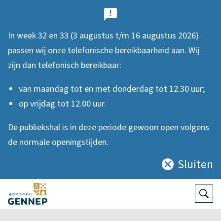
B
e
In week 32 en 33 (3 augustus t/m 16 augustus 2026)
l
passen wij onze telefonische bereikbaarheid aan. Wij
a
zijn dan telefonisch bereikbaar:
n
van maandag tot en met donderdag tot 12.30 uur;
g
op vrijdag tot 12.00 uur.
r
De publiekshal is in deze periode gewoon open volgens
i
de normale openingstijden.
j
Sluiten
Sluit
k
deze
e
notificatie
Open
Zoek
n