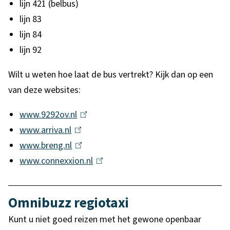
lijn 421 (belbus)
lijn 83
lijn 84
lijn 92
Wilt u weten hoe laat de bus vertrekt? Kijk dan op een
van deze websites:
www.9292ov.nl
(
www.arriva.nl
(
l
www.breng.nl
l
(
i
www.connexxion.nl
i
l
n
(
n
i
k
l
k
n
i
i
Omnibuzz regiotaxi
i
k
s
n
Kunt u niet goed reizen met het gewone openbaar
s
i
e
k