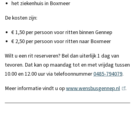
het ziekenhuis in Boxmeer
r
De kosten zijn:
n
)
€ 1,50 per persoon voor ritten binnen Gennep
€ 2,50 per persoon voor ritten naar Boxmeer
Wilt u een rit reserveren? Bel dan uiterlijk 1 dag van
tevoren. Dat kan op maandag tot en met vrijdag tussen
10.00 en 12.00 uur via telefoonnummer
0485-794079
.
Meer informatie vindt u op
www.wensbusgennep.nl
(
.
l
i
n
k
i