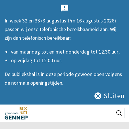
B
e
In week 32 en 33 (3 augustus t/m 16 augustus 2026)
l
passen wij onze telefonische bereikbaarheid aan. Wij
a
zijn dan telefonisch bereikbaar:
n
van maandag tot en met donderdag tot 12.30 uur;
g
op vrijdag tot 12.00 uur.
r
De publiekshal is in deze periode gewoon open volgens
i
de normale openingstijden.
j
Sluiten
Sluit
k
deze
e
notificatie
Open
Zoek
n