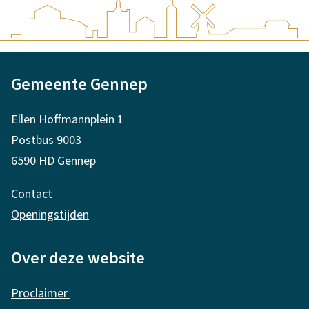
A
Gemeente Gennep
l
g
Ellen Hoffmannplein 1
e
Postbus 9003
m
6590 HD Gennep
e
Contact
n
Openingstijden
e
i
Over deze website
n
Proclaimer
f