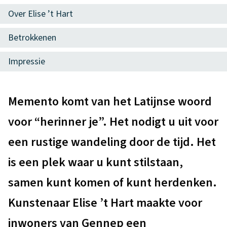
d
e
t
Over Elise ’t Hart
e
n
e
z
Betrokkenen
t
n
e
o
Impressie
t
p
i
a
A
e
Memento komt van het Latijnse woord
g
l
voor “herinner je”. Het nodigt u uit voor
i
g
n
een rustige wandeling door de tijd. Het
e
a
is een plek waar u kunt stilstaan,
m
samen kunt komen of kunt herdenken.
e
Kunstenaar Elise ’t Hart maakte voor
e
inwoners van Gennep een
n