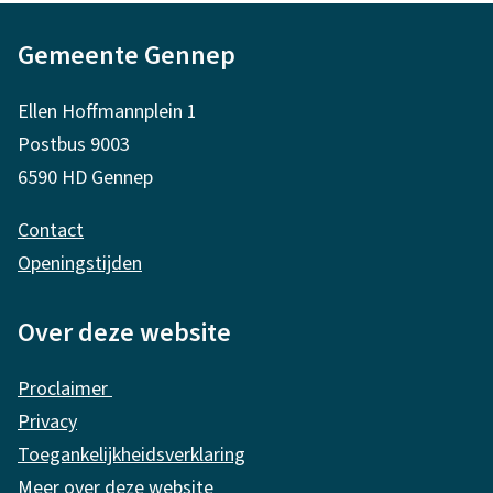
A
Gemeente Gennep
l
g
Ellen Hoffmannplein 1
e
Postbus 9003
m
6590 HD Gennep
e
Contact
n
Openingstijden
e
i
Over deze website
n
Proclaimer
f
Privacy
o
Toegankelijkheidsverklaring
r
Meer over deze website