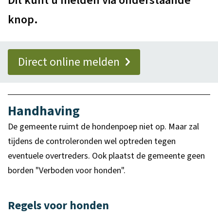
Dit kunt u melden via onderstaande
e
e
o
t
p
knop.
m
v
i
a
e
e
e
g
e
Direct online melden
r
i
n
l
n
a
a
Handhaving
s
De gemeente ruimt de hondenpoep niet op. Maar zal
tijdens de controleronden wel optreden tegen
t
eventuele overtreders. Ook plaatst de gemeente geen
borden "Verboden voor honden".
Regels voor honden