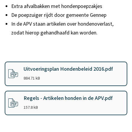
Extra afvalbakken met hondenpoepzakjes
De poepzuiger rijdt door gemeente Gennep
In de APV staan artikelen over hondenoverlast,
zodat hierop gehandhaafd kan worden.
B
Uitvoeringsplan Hondenbeleid 2016.pdf
e
(
PDF
-
)
884.71 kB
s
t
Regels - Artikelen honden in de APV.pdf
a
(
PDF
-
)
157.8 kB
n
d