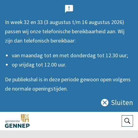
B
e
In week 32 en 33 (3 augustus t/m 16 augustus 2026)
l
passen wij onze telefonische bereikbaarheid aan. Wij
a
zijn dan telefonisch bereikbaar:
n
van maandag tot en met donderdag tot 12.30 uur;
g
op vrijdag tot 12.00 uur.
r
De publiekshal is in deze periode gewoon open volgens
i
de normale openingstijden.
j
Sluiten
Sluit
k
deze
e
notificatie
Open
Zoek
n