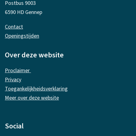
e
Postbus 9003
)
m
6590 HD Gennep
e
Contact
n
Openingstijden
e
i
Over deze website
n
Proclaimer
f
Privacy
o
Toegankelijkheidsverklaring
r
Meer over deze website
m
a
Social
t