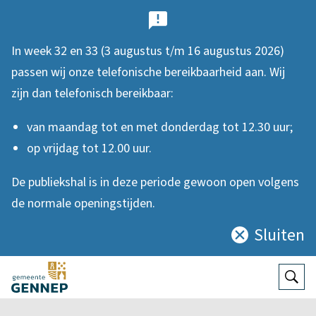
B
e
In week 32 en 33 (3 augustus t/m 16 augustus 2026)
l
passen wij onze telefonische bereikbaarheid aan. Wij
a
zijn dan telefonisch bereikbaar:
n
van maandag tot en met donderdag tot 12.30 uur;
g
op vrijdag tot 12.00 uur.
r
De publiekshal is in deze periode gewoon open volgens
i
de normale openingstijden.
j
Sluiten
Sluit
k
deze
e
notificatie
Open
Zoek
n