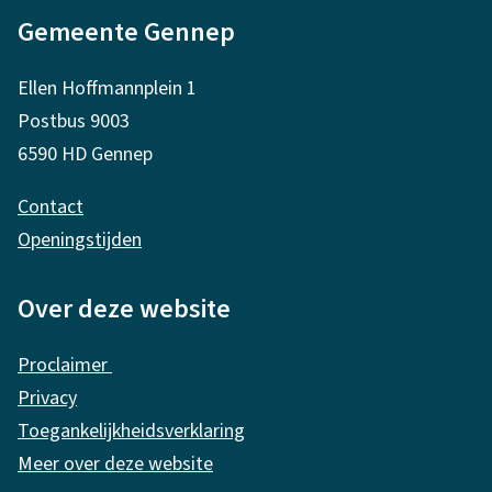
Gemeente Gennep
l
g
Ellen Hoffmannplein 1
e
Postbus 9003
m
6590 HD Gennep
e
Contact
n
Openingstijden
e
i
Over deze website
n
Proclaimer
f
Privacy
o
Toegankelijkheidsverklaring
r
Meer over deze website