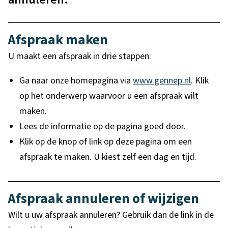
e
a
g
t
p
e
k
i
a
Afspraak maken
m
e
m
g
U maakt een afspraak in drie stappen:
e
a
i
Ga naar onze homepagina via
www.gennep.nl
. Klik
e
k
n
op het onderwerp waarvoor u een afspraak wilt
n
a
e
maken.
Lees de informatie op de pagina goed door.
n
Klik op de knop of link op deze pagina om een
o
afspraak te maken. U kiest zelf een dag en tijd.
f
a
Afspraak annuleren of wijzigen
n
Wilt u uw afspraak annuleren? Gebruik dan de link in de