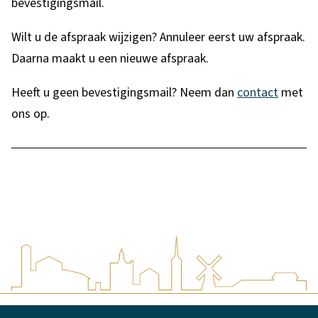
n
bevestigingsmail.
u
Wilt u de afspraak wijzigen? Annuleer eerst uw afspraak.
l
Daarna maakt u een nieuwe afspraak.
e
Heeft u geen bevestigingsmail? Neem dan
contact
met
r
ons op.
e
n
A